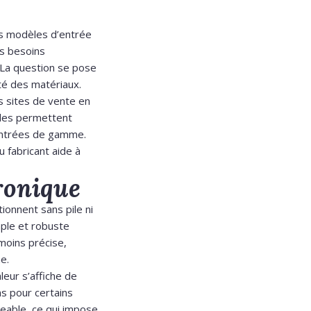
es modèles d’entrée
es besoins
 La question se pose
ité des matériaux.
s sites de vente en
ldes permettent
 entrées de gamme.
u fabricant aide à
ronique
tionnent sans pile ni
mple et robuste
moins précise,
e.
leur s’affiche de
ns pour certains
geable, ce qui impose