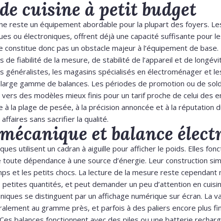
de cuisine à petit budget
ine reste un équipement abordable pour la plupart des foyers. L
s ou électroniques, offrent déjà une capacité suffisante pour l
ne constitue donc pas un obstacle majeur à l’équipement de base.
de fiabilité de la mesure, de stabilité de l’appareil et de longév
 généralistes, les magasins spécialisés en électroménager et le
 large gamme de balances. Les périodes de promotion ou de so
r vers des modèles mieux finis pour un tarif proche de celui des
 à la plage de pesée, à la précision annoncée et à la réputation d
affaires sans sacrifier la qualité.
mécanique et balance élect
es utilisent un cadran à aiguille pour afficher le poids. Elles fonc
te toute dépendance à une source d’énergie. Leur construction si
ps et les petits chocs. La lecture de la mesure reste cependant 
 petites quantités, et peut demander un peu d’attention en cuisin
iques se distinguent par un affichage numérique sur écran. La va
ralement au gramme près, et parfois à des paliers encore plus fi
Ces balances fonctionnent avec des piles ou une batterie rechar