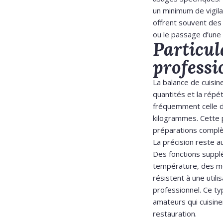
un minimum de vigila
offrent souvent des 
ou le passage d’une
Particul
professi
La balance de cuisi
quantités et la répé
fréquemment celle d
kilogrammes. Cette
préparations complè
La précision reste 
Des fonctions suppl
température, des mé
résistent à une util
professionnel. Ce ty
amateurs qui cuisine
restauration.