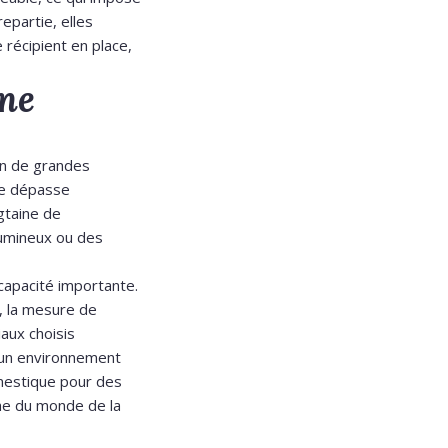
epartie, elles
récipient en place,
ine
on de grandes
ale dépasse
gtaine de
umineux ou des
capacité importante.
, la mesure de
aux choisis
d’un environnement
omestique pour des
che du monde de la