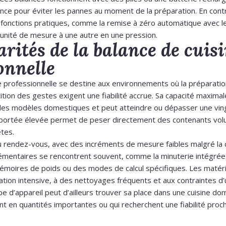
nce pour éviter les pannes au moment de la préparation. En contr
fonctions pratiques, comme la remise à zéro automatique avec le 
 unité de mesure à une autre en une pression.
arités de la balance de cuis
onnelle
ne professionnelle se destine aux environnements où la préparati
tition des gestes exigent une fiabilité accrue. Sa capacité maxim
es modèles domestiques et peut atteindre ou dépasser une vin
 portée élevée permet de peser directement des contenants vol
tes.
au rendez-vous, avec des incréments de mesure faibles malgré la 
émentaires se rencontrent souvent, comme la minuterie intégrée
moires de poids ou des modes de calcul spécifiques. Les matéri
isation intensive, à des nettoyages fréquents et aux contraintes 
pe d’appareil peut d’ailleurs trouver sa place dans une cuisine d
nt en quantités importantes ou qui recherchent une fiabilité pro